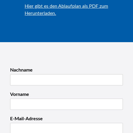
Hier gibt es den Ablaufplan als PDF zum
Herunterladen.
Nachname
E
Vorname
-
M
a
i
E-Mail-Adresse
l
-