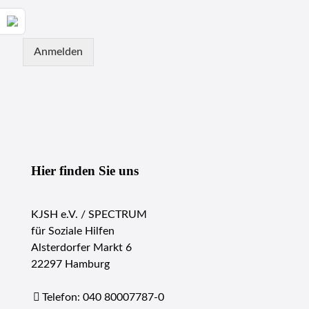
i
t
e
r
Anmelden
e
Hier finden Sie uns
KJSH e.V. / SPECTRUM
für Soziale Hilfen
Alsterdorfer Markt 6
22297 Hamburg
Telefon: 040 80007787-0