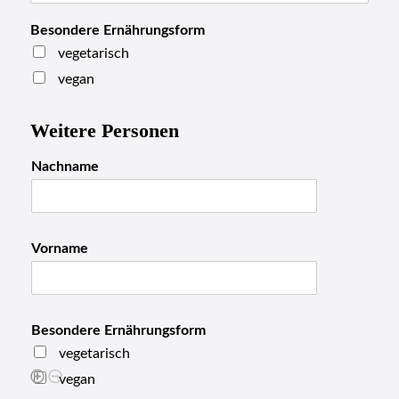
A
d
Besondere Ernährungsform
r
e
vegetarisch
s
vegan
s
e
E
Weitere Personen
r
n
Nachname
ä
h
r
u
Vorname
n
g
s
f
o
Besondere Ernährungsform
r
vegetarisch
m
W
vegan
e